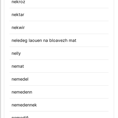
nekroz
nektar
nekwir
neledeg laouen na bloavezh mat
nelly
nemat
nemedel
nemedenn
nemedennek
nemediñ