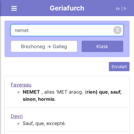
Geriafurch
br |
fr
Brezhoneg → Galleg
Enrollañ
Favereau
NEMET
, alies 'MET araog. (
rien) que, sauf,
sinon, hormis
.
Devri
Sauf, que, excepté.