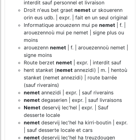
interdit sauf personnel et livraison
Droit n'eus bet graet
nemet
ur skouerenn
orin eus udb. | expr. | fait en un seul original
Informatique arouezenn mui pe
nemet
| f. |
arouezennoù mui pe nemet | signe plus ou
moins
arouezenn
nemet
| f. | arouezennoù nemet |
signe moins
Route berzet
nemet
| expr. | interdit sauf
hent stanket (
nemet
annezidi) | m. | hentoù
stanket (nemet annezidi) | route barrée
(sauf riverains)
nemet
annezidi | expr. | sauf riverains
nemet
degaserien | expr. | sauf livraisons
Nemet
deservij lec'hel | expr. | Sauf
desserte locale
nemet
deservij lec'hel ha kirri-boutin | expr.
| sauf desserte locale et cars
nemet
deservij lec'hel ha treuzdougen