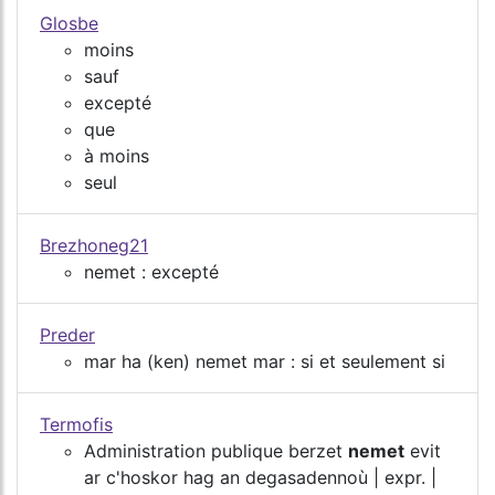
Glosbe
moins
sauf
excepté
que
à moins
seul
Brezhoneg21
nemet : excepté
Preder
mar ha (ken) nemet mar : si et seulement si
Termofis
Administration publique berzet
nemet
evit
ar c'hoskor hag an degasadennoù | expr. |