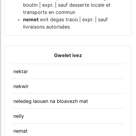
boutin | expr. | sauf desserte locale et
transports en commun
nemet
evit degas traoù | expr. | sauf
livraisons autorisées
Gwelet ivez
nektar
nekwir
neledeg laouen na bloavezh mat
nelly
nemat