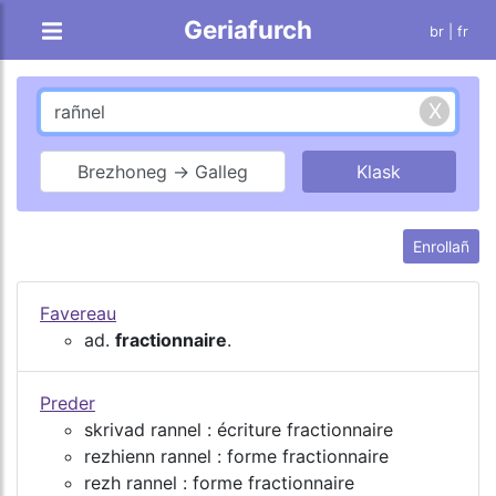
Geriafurch
br |
fr
Brezhoneg → Galleg
Enrollañ
Favereau
ad.
fractionnaire
.
Preder
skrivad rannel : écriture fractionnaire
rezhienn rannel : forme fractionnaire
rezh rannel : forme fractionnaire