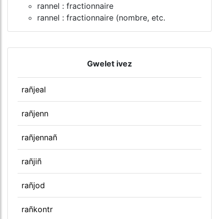
rannel : fractionnaire
rannel : fractionnaire (nombre, etc.
Gwelet ivez
rañjeal
rañjenn
rañjennañ
rañjiñ
rañjod
rañkontr