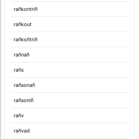
rañkontriñ
rañkout
rañkoñtriñ
rañnañ
rañs
rañsonañ
rañsoniñ
rañv
rañvad