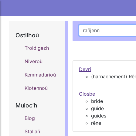
Ostilhoù
Troidigezh
Niveroù
Devri
Kemmadurioù
(harnachement) Rê
Klotennoù
Glosbe
bride
Muiocʼh
guide
guides
Blog
rêne
Staliañ