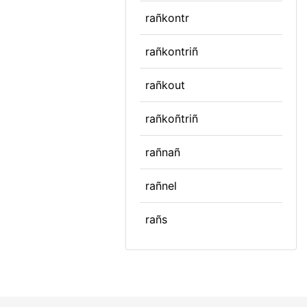
rañkontr
rañkontriñ
rañkout
rañkoñtriñ
rañnañ
rañnel
rañs