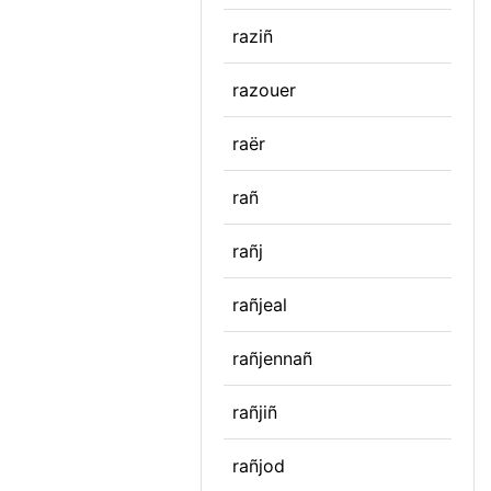
raziñ
razouer
raër
rañ
rañj
rañjeal
rañjennañ
rañjiñ
rañjod