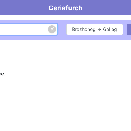
Geriafurch
Brezhoneg → Galleg
ne.