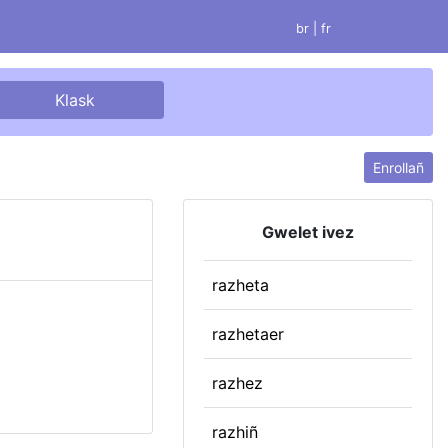
br |
fr
Enrollañ
Gwelet ivez
razheta
razhetaer
razhez
razhiñ