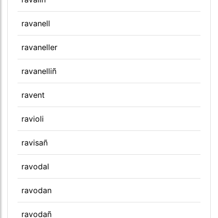
ravanell
ravaneller
ravanelliñ
ravent
ravioli
ravisañ
ravodal
ravodan
ravodañ