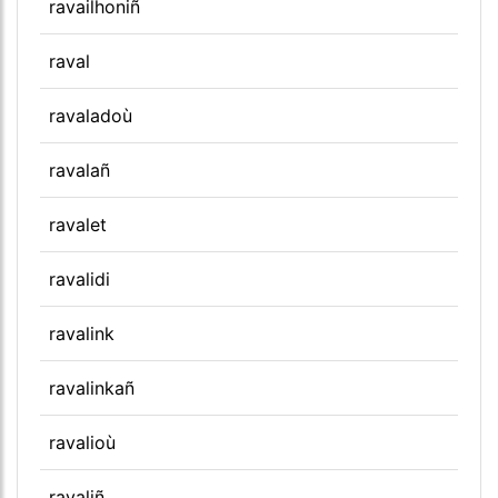
ravailhoniñ
raval
ravaladoù
ravalañ
ravalet
ravalidi
ravalink
ravalinkañ
ravalioù
ravaliñ