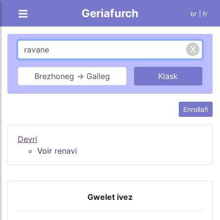
Geriafurch
br |
fr
Brezhoneg → Galleg
Enrollañ
Devri
Voir
renavi
Gwelet ivez