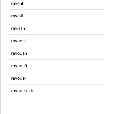
ravent
ravioli
ravisañ
ravodal
ravodan
ravodañ
ravoder
ravoderezh