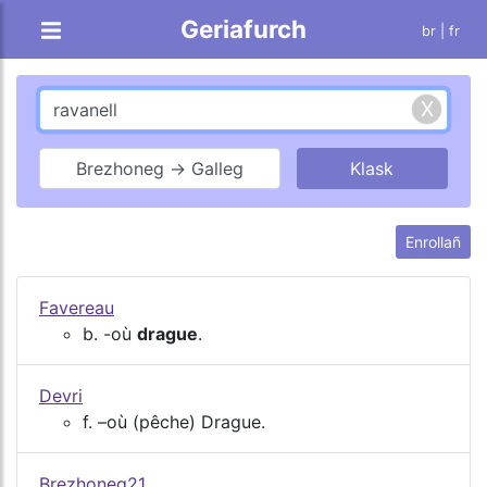
Geriafurch
br |
fr
Brezhoneg → Galleg
Enrollañ
Favereau
b. -où
drague
.
Devri
f. –où (pêche) Drague.
Brezhoneg21