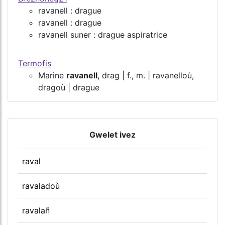
ravanell : drague
ravanell : drague
ravanell suner : drague aspiratrice
Termofis
Marine
ravanell
, drag | f., m. | ravanelloù,
dragoù | drague
Gwelet ivez
raval
ravaladoù
ravalañ