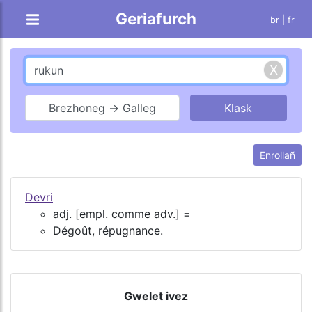
Geriafurch
br |
fr
Brezhoneg → Galleg
Enrollañ
Devri
adj. [empl. comme adv.] =
Dégoût, répugnance.
Gwelet ivez