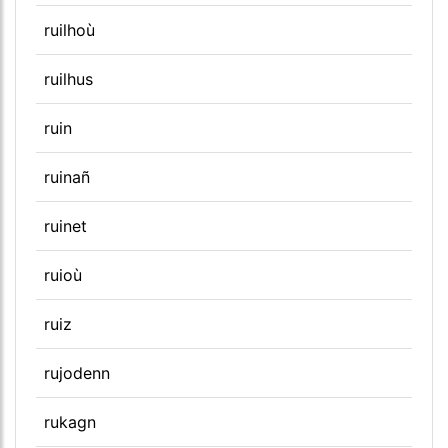
ruilhoù
ruilhus
ruin
ruinañ
ruinet
ruioù
ruiz
rujodenn
rukagn