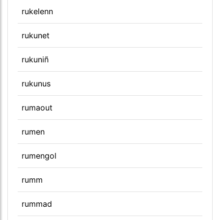
rukelenn
rukunet
rukuniñ
rukunus
rumaout
rumen
rumengol
rumm
rummad