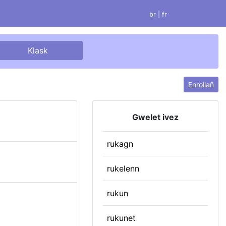
br |
fr
Enrollañ
Gwelet ivez
rukagn
rukelenn
rukun
rukunet