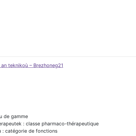
g an teknikoù – Brezhoneg21
ieu de gamme
rapeutek : classe pharmaco-thérapeutique
: catégorie de fonctions