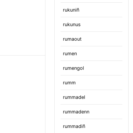
rukuniñ
rukunus
rumaout
rumen
rumengol
rumm
rummadel
rummadenn
rummadiñ