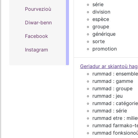
série
Pourvezioù
division
espèce
Diwar-benn
groupe
générique
Facebook
sorte
promotion
Instagram
Geriadur ar skiantoù ha
rummad : ensemble
rummad : gamme
rummad : groupe
rummad : jeu
rummad : catégorie
rummad : série
rummad etre : mil
rummad farmako-te
rummad fonksionoù 