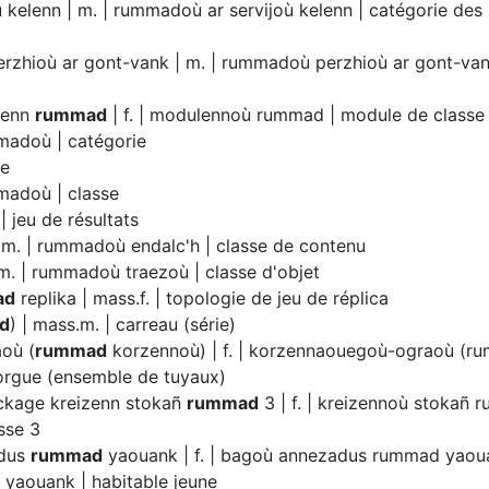
ù kelenn | m. | rummadoù ar servijoù kelenn | catégorie des
rzhioù ar gont-vank | m. | rummadoù perzhioù ar gont-vank
lenn
rummad
| f. | modulennoù rummad | module de classe
madoù | catégorie
re
madoù | classe
| jeu de résultats
 m. | rummadoù endalc'h | classe de contenu
m. | rummadoù traezoù | classe d'objet
ad
replika | mass.f. | topologie de jeu de réplica
d
) | mass.m. | carreau (série)
où (
rummad
korzennoù) | f. | korzennaouegoù-ograoù (
'orgue (ensemble de tuyaux)
ckage kreizenn stokañ
rummad
3 | f. | kreizennoù stokañ 
sse 3
adus
rummad
yaouank | f. | bagoù annezadus rummad yaoua
yaouank | habitable jeune