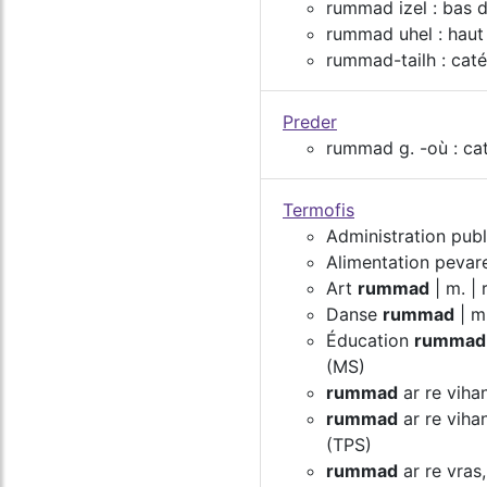
rummad izel : bas
rummad uhel : hau
rummad-tailh : caté
Preder
rummad g. -où : ca
Termofis
Administration pub
Alimentation peva
Art
rummad
| m. |
Danse
rummad
| m
Éducation
rummad
(MS)
rummad
ar re vihan
rummad
ar re viha
(TPS)
rummad
ar re vras