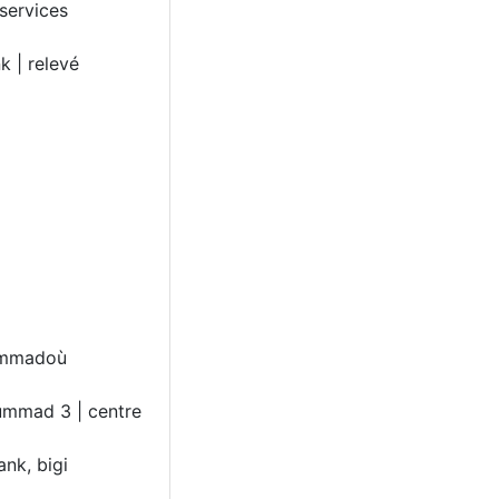
 services
 | relevé
rummadoù
rummad 3 | centre
nk, bigi