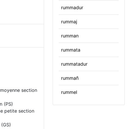
rummadur
rummaj
rumman
rummata
rummatadur
rummañ
| moyenne section
rummel
on (PS)
e petite section
n (GS)