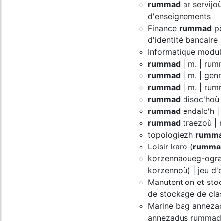
rummad
ar servijo
d'enseignements
Finance
rummad
pe
d'identité bancaire
Informatique modu
rummad
| m. | rum
rummad
| m. | gen
rummad
| m. | rum
rummad
disoc'hoù 
rummad
endalc'h |
rummad
traezoù | 
topologiezh
rumm
Loisir karo (
rumma
korzennaoueg-ogra
korzennoù) | jeu d
Manutention et sto
de stockage de cla
Marine bag annez
annezadus rummad 