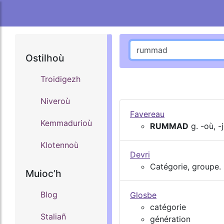
Ostilhoù
Troidigezh
Niveroù
Favereau
Kemmadurioù
RUMMAD
g. -où, -
Klotennoù
Devri
Catégorie, groupe.
Muiocʼh
Blog
Glosbe
catégorie
Staliañ
génération