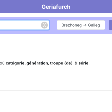
Geriafurch
Brezhoneg → Galleg
joù
catégorie, génération, troupe (de
), &
série
.