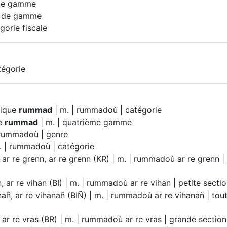
 de gamme
t de gamme
gorie fiscale
tégorie
lique
rummad
| m. | rummadoù | catégorie
re
rummad
| m. | quatrième gamme
 rummadoù | genre
. | rummadoù | catégorie
ar re grenn, ar re grenn (KR) | m. | rummadoù ar re grenn 
, ar re vihan (BI) | m. | rummadoù ar re vihan | petite secti
nañ, ar re vihanañ (BIÑ) | m. | rummadoù ar re vihanañ | tout
, ar re vras (BR) | m. | rummadoù ar re vras | grande sectio