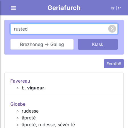
Geriafurch
br |
fr
Brezhoneg → Galleg
Enrollañ
Favereau
b.
vigueur
.
Glosbe
rudesse
âpreté
âpreté, rudesse, sévérité