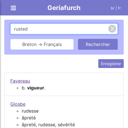
Geriafurch
br
| fr
Breton → Français
Enregistrer
Favereau
b.
vigueur
.
Glosbe
rudesse
âpreté
âpreté, rudesse, sévérité