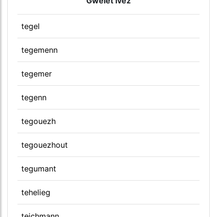
Gwelet ivez
tegel
tegemenn
tegemer
tegenn
tegouezh
tegouezhout
tegumant
tehelieg
teichmann