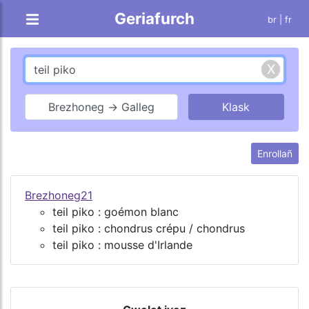
Geriafurch
br |
fr
Brezhoneg → Galleg
Enrollañ
Brezhoneg21
teil piko : goémon blanc
teil piko : chondrus crépu / chondrus
teil piko : mousse d'Irlande