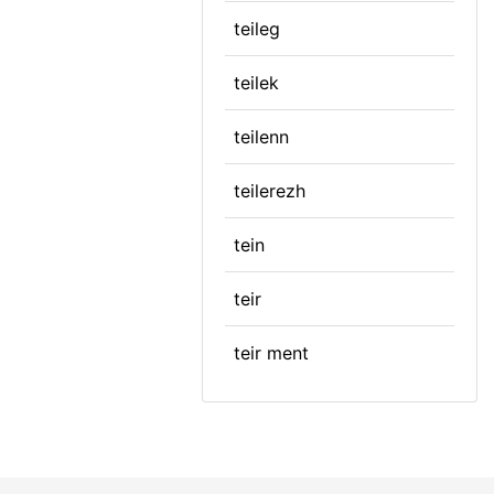
teileg
teilek
teilenn
teilerezh
tein
teir
teir ment