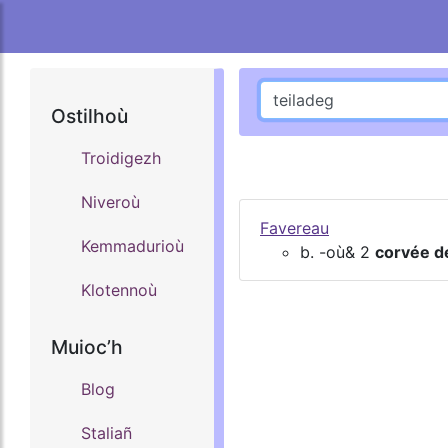
Ostilhoù
Troidigezh
Niveroù
Favereau
Kemmadurioù
b. -où& 2
corvée d
Klotennoù
Muiocʼh
Blog
Staliañ