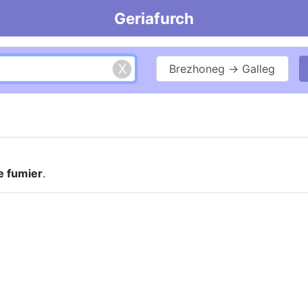
Geriafurch
Brezhoneg → Galleg
e fumier
.