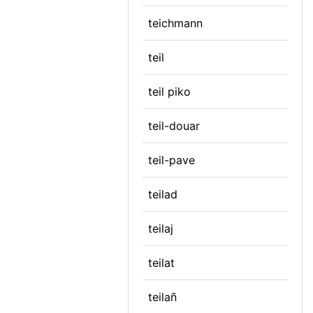
teichmann
teil
teil piko
teil-douar
teil-pave
teilad
teilaj
teilat
teilañ