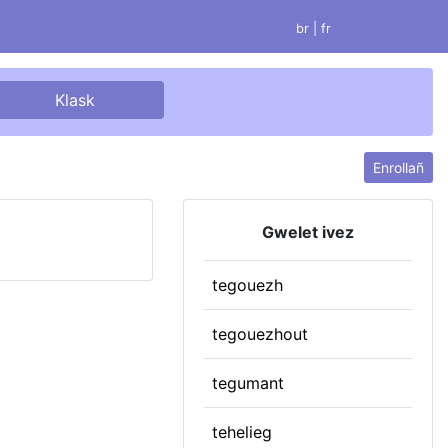
br |
fr
Enrollañ
Gwelet ivez
tegouezh
tegouezhout
tegumant
tehelieg