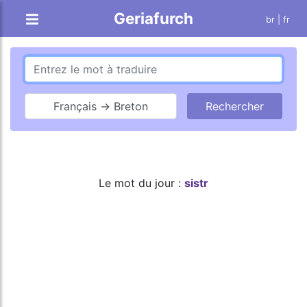
Geriafurch
br
| fr
Français → Breton
Le mot du jour :
sistr