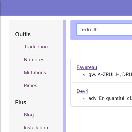
Outils
Traduction
Nombres
Favereau
Mutations
gw. A-ZRUILH, DR
Rimes
Devri
adv. En quantité. cf.
Plus
Blog
Installation