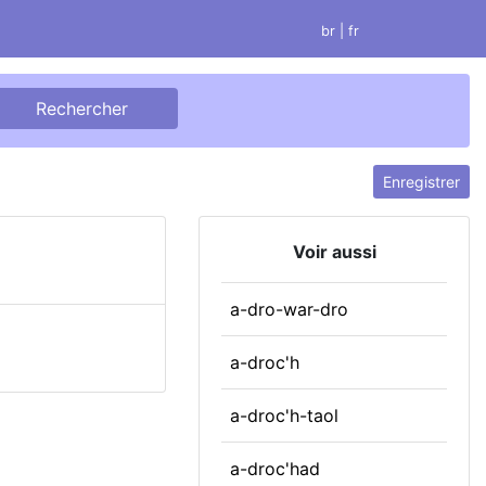
br
| fr
Enregistrer
Voir aussi
a-dro-war-dro
a-droc'h
a-droc'h-taol
a-droc'had