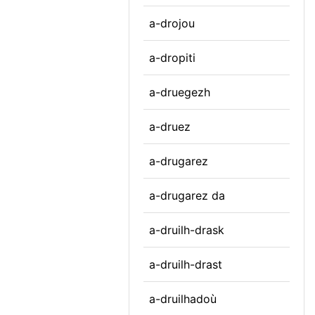
a-drojou
a-dropiti
a-druegezh
a-druez
a-drugarez
a-drugarez da
a-druilh-drask
a-druilh-drast
a-druilhadoù