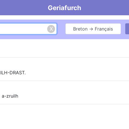
Geriafurch
Breton → Français
UILH-DRAST.
 a-zruilh