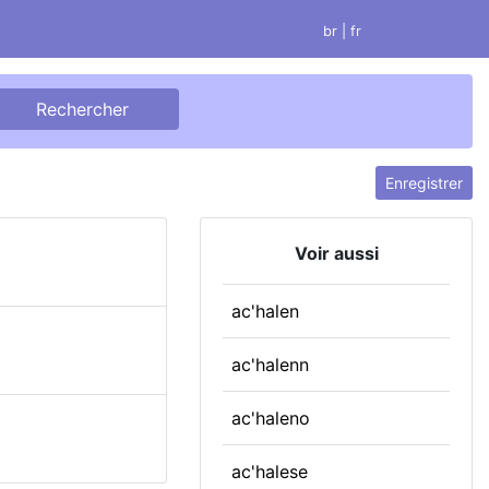
br
| fr
Enregistrer
Voir aussi
ac'halen
ac'halenn
ac'haleno
ac'halese