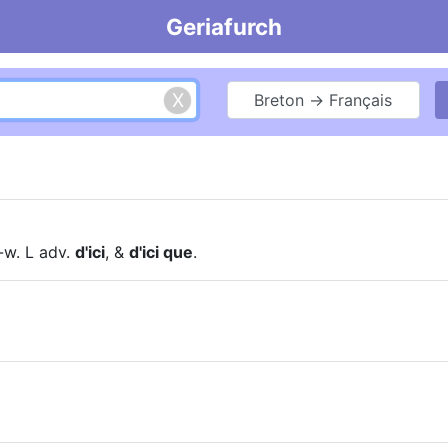
Geriafurch
Breton → Français
w. L adv.
d'ici
, &
d'ici que
.