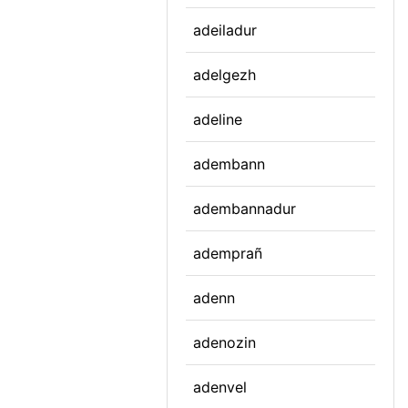
adeiladur
adelgezh
adeline
adembann
adembannadur
ademprañ
adenn
adenozin
adenvel