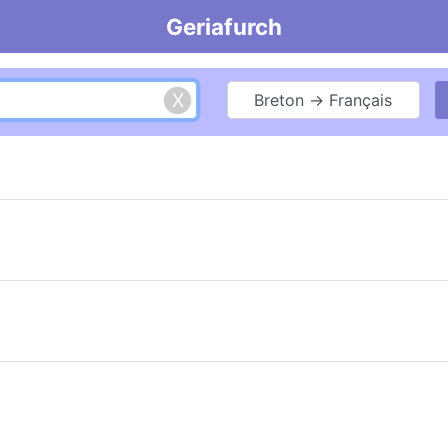
Geriafurch
Breton → Français