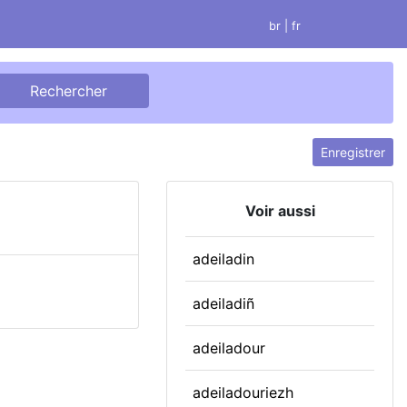
br
| fr
Enregistrer
Voir aussi
adeiladin
adeiladiñ
adeiladour
adeiladouriezh