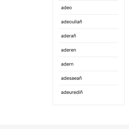
adeo
adeouliañ
aderañ
aderen
adern
adesaeañ
adeurediñ