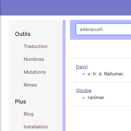
Outils
Traduction
Nombres
Devri
Mutations
v. tr. d. Rallumer.
Rimes
Glosbe
ranimer
Plus
Blog
Installation