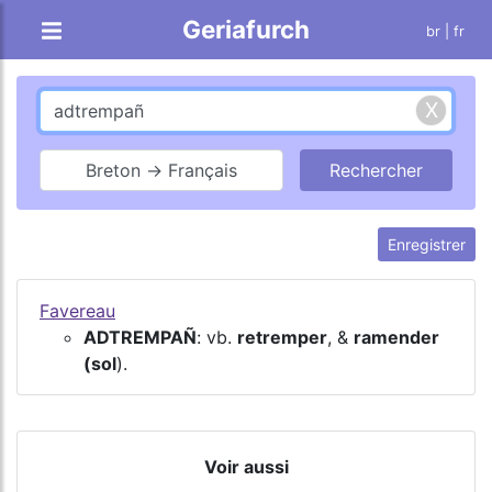
Geriafurch
br
| fr
Breton → Français
Enregistrer
Favereau
ADTREMPAÑ
: vb.
retremper
, &
ramender
(sol
).
Voir aussi