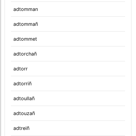
adtomman
adtommañ
adtommet
adtorchañ
adtorr
adtorriñ
adtoullañ
adtouzañ
adtreiñ