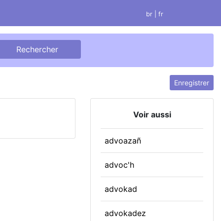
br
| fr
Enregistrer
Voir aussi
advoazañ
advoc'h
advokad
advokadez