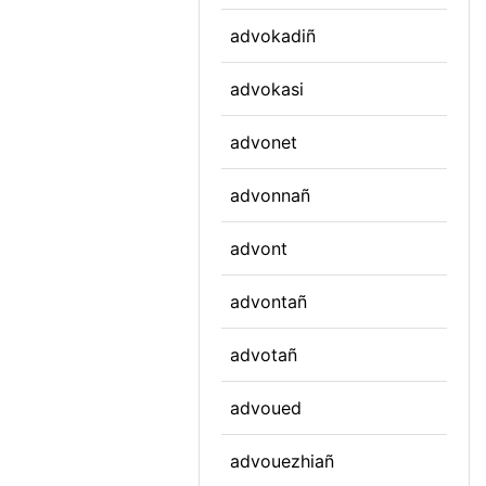
advokadiñ
advokasi
advonet
advonnañ
advont
advontañ
advotañ
advoued
advouezhiañ