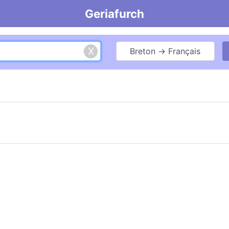
Geriafurch
Breton → Français