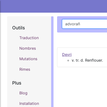
Outils
Traduction
Nombres
Devri
Mutations
v. tr. d. Renflouer.
Rimes
Plus
Blog
Installation