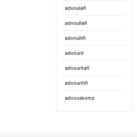
advoulañ
advoullañ
advoulliñ
advount
advountañ
advountiñ
advouskomz