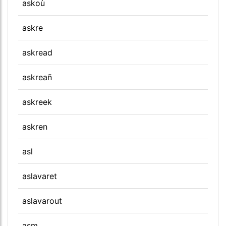
askoù
askre
askread
askreañ
askreek
askren
asl
aslavaret
aslavarout
asm