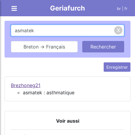
Geriafurch
br
| fr
Breton → Français
Enregistrer
Brezhoneg21
asmatek : asthmatique
Voir aussi