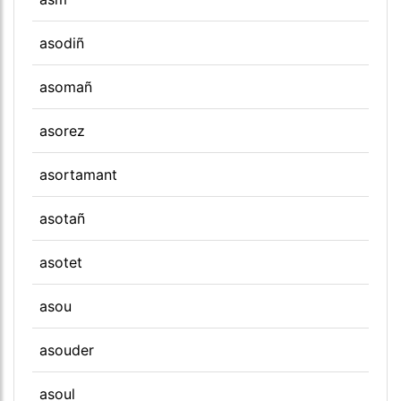
asodiñ
asomañ
asorez
asortamant
asotañ
asotet
asou
asouder
asoul