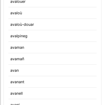
avalouer
avaloù
avaloù-douar
avalpineg
avaman
avamañ
avan
avanant
avanell
avani