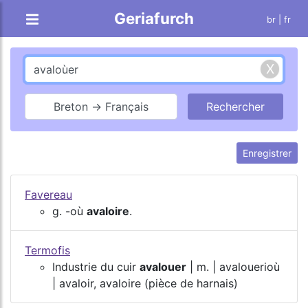
Geriafurch
br
| fr
Breton → Français
Enregistrer
Favereau
g. -où
avaloire
.
Termofis
Industrie du cuir
avalouer
| m. | avalouerioù
| avaloir, avaloire (pièce de harnais)