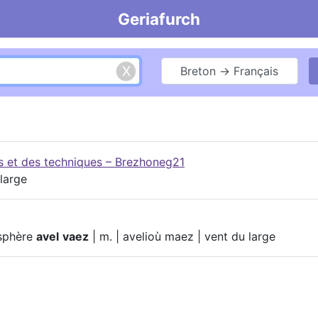
Geriafurch
Breton → Français
es et des techniques – Brezhoneg21
 large
osphère
avel
vaez
| m. | avelioù maez | vent du large