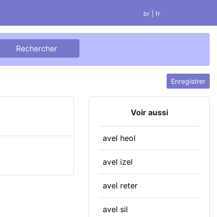
br
| fr
Enregistrer
Voir aussi
avel heol
avel izel
avel reter
avel sil