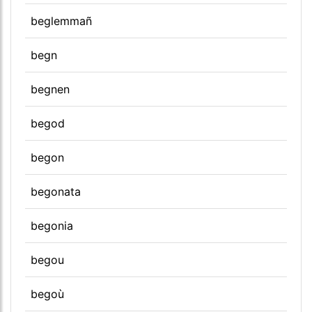
beglemmañ
begn
begnen
begod
begon
begonata
begonia
begou
begoù