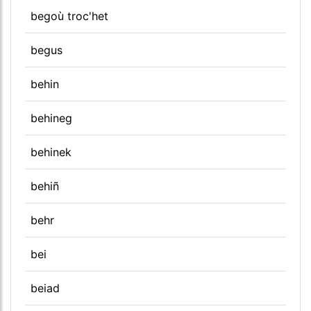
begoù troc'het
begus
behin
behineg
behinek
behiñ
behr
bei
beiad