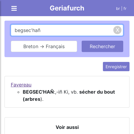
Geriafurch
br
| fr
Breton → Français
Enregistrer
Favereau
BEGSEC'HAÑ
:,-iñ Ki, vb.
sécher du bout
(arbres
).
Voir aussi