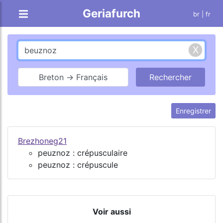
Geriafurch
br
| fr
Breton → Français
Enregistrer
Brezhoneg21
peuznoz : crépusculaire
peuznoz : crépuscule
Voir aussi