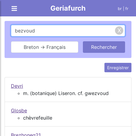
Geriafurch
br
| fr
Breton → Français
Enregistrer
Devri
m. (botanique) Liseron. cf. gwezvoud
Glosbe
chèvrefeuille
Brezhoneg21