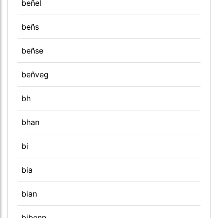
beñel
beñs
beñse
beñveg
bh
bhan
bi
bia
bian
bibenn