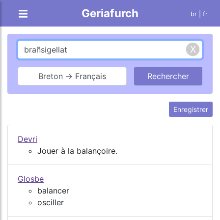
Geriafurch
br
| fr
Breton → Français
Enregistrer
Devri
Jouer à la balançoire.
Glosbe
balancer
osciller