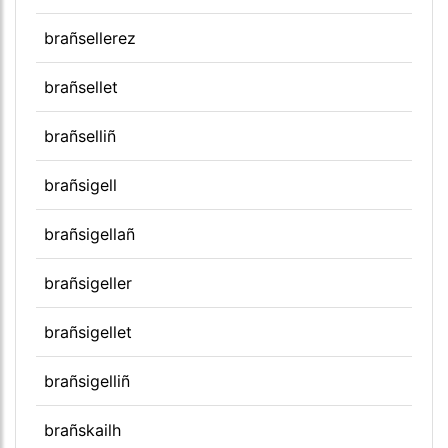
brañsellerez
brañsellet
brañselliñ
brañsigell
brañsigellañ
brañsigeller
brañsigellet
brañsigelliñ
brañskailh