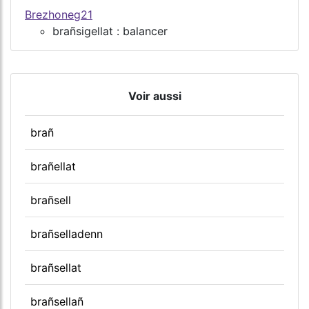
Brezhoneg21
brañsigellat : balancer
Voir aussi
brañ
brañellat
brañsell
brañselladenn
brañsellat
brañsellañ