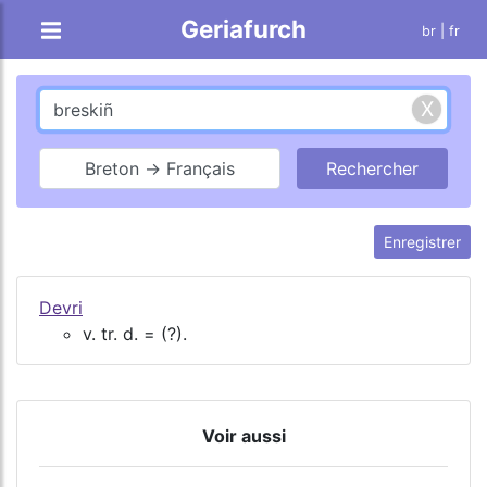
Geriafurch
br
| fr
Breton → Français
Enregistrer
Devri
v. tr. d. = (?).
Voir aussi