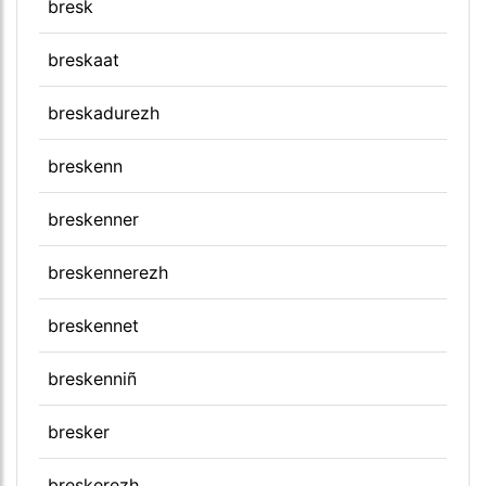
bresk
breskaat
breskadurezh
breskenn
breskenner
breskennerezh
breskennet
breskenniñ
bresker
breskerezh