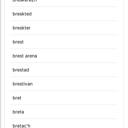
breskted
breskter
brest
brest arena
brestad
brestivan
bret
breta
bretac'h