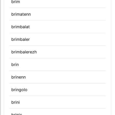
brim
brimatenn
brimbalat
brimbaler
brimbalerezh
brin
brinenn
bringolo
brini
brinic