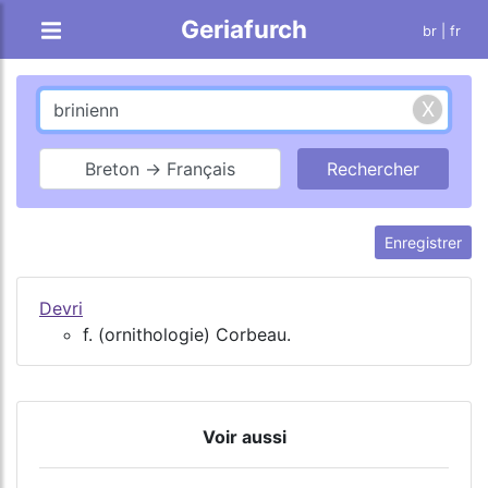
Geriafurch
br
| fr
Breton → Français
Enregistrer
Devri
f. (ornithologie) Corbeau.
Voir aussi