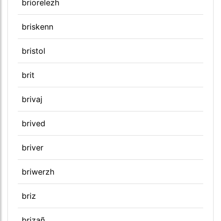
briorelezh
briskenn
bristol
brit
brivaj
brived
briver
briwerzh
briz
brizañ