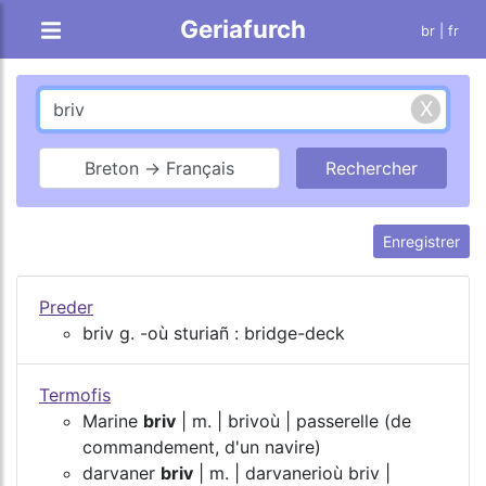
Geriafurch
br
| fr
Breton → Français
Enregistrer
Preder
briv g. -où sturiañ : bridge-deck
Termofis
Marine
briv
| m. | brivoù | passerelle (de
commandement, d'un navire)
darvaner
briv
| m. | darvanerioù briv |