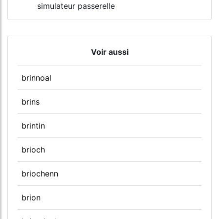
simulateur passerelle
Voir aussi
brinnoal
brins
brintin
brioch
briochenn
brion