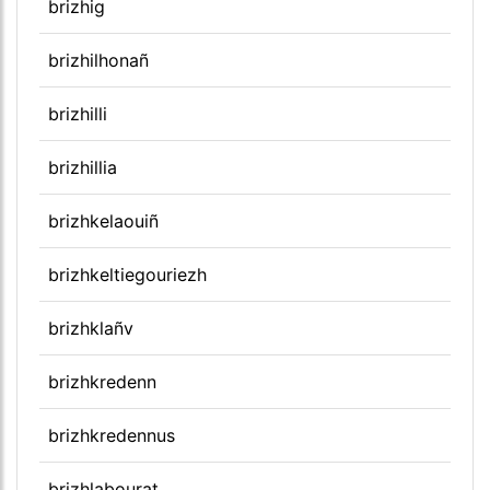
brizhig
brizhilhonañ
brizhilli
brizhillia
brizhkelaouiñ
brizhkeltiegouriezh
brizhklañv
brizhkredenn
brizhkredennus
brizhlabourat