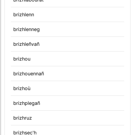
brizhlenn
brizhlenneg
brizhleñvañ
brizhou
brizhouennañ
brizhoù
brizhplegañ
brizhruz
brizhsec'h