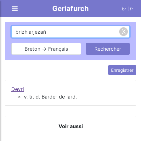
Geriafurch
br
| fr
Breton → Français
Enregistrer
Devri
v. tr. d. Barder de lard.
Voir aussi