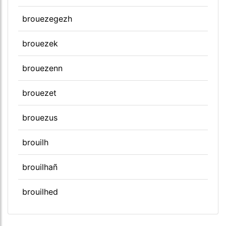
brouezegezh
brouezek
brouezenn
brouezet
brouezus
brouilh
brouilhañ
brouilhed