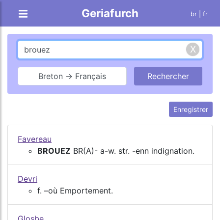
Geriafurch
br
| fr
Breton → Français
Enregistrer
Favereau
BROUEZ
BR(A)- a-w. str. -enn indignation.
Devri
f. –où Emportement.
Glosbe