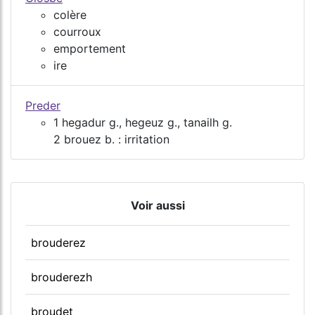
colère
courroux
emportement
ire
Preder
1 hegadur g., hegeuz g., tanailh g.
2 brouez b. : irritation
Voir aussi
brouderez
brouderezh
broudet