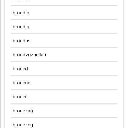
broudic
broudig
broudus
broudvrizhellañ
broued
brouenn
brouer
brouezañ
brouezeg