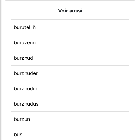
Voir aussi
burutelliñ
buruzenn
burzhud
burzhuder
burzhudiñ
burzhudus
burzun
bus