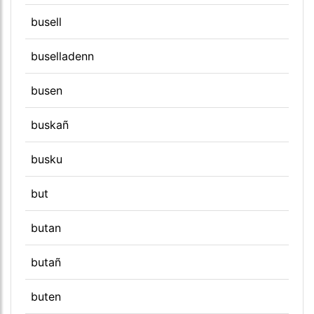
busell
buselladenn
busen
buskañ
busku
but
butan
butañ
buten