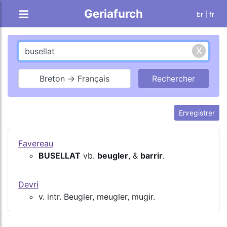
Geriafurch
br
| fr
Breton → Français
Enregistrer
Favereau
BUSELLAT
vb.
beugler
, &
barrir
.
Devri
v. intr. Beugler, meugler, mugir.