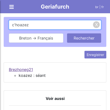
Geriafurch
br
| fr
Breton → Français
Enregistrer
Brezhoneg21
koazez : séant
Voir aussi