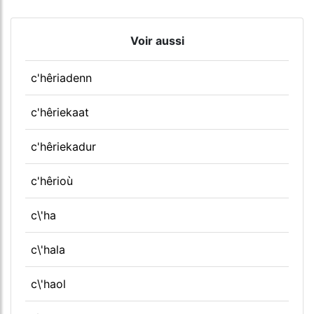
Voir aussi
c'hêriadenn
c'hêriekaat
c'hêriekadur
c'hêrioù
c\'ha
c\'hala
c\'haol