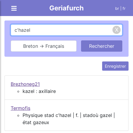
Geriafurch
br
| fr
Breton → Français
Enregistrer
Brezhoneg21
kazel : axillaire
Termofis
Physique stad c'hazel | f. | stadoù gazel |
état gazeux