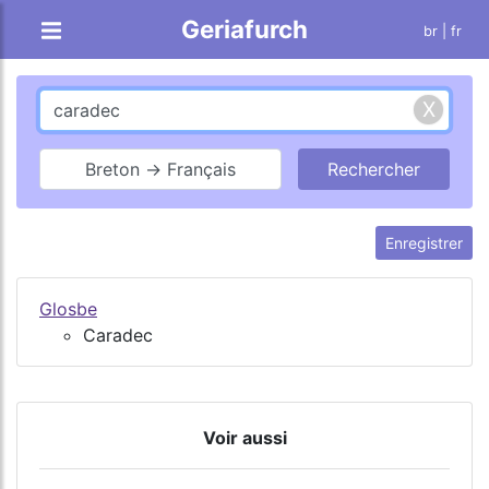
Geriafurch
br
| fr
Breton → Français
Enregistrer
Glosbe
Caradec
Voir aussi