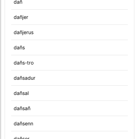
dañ
dañjer
dañjerus
dañs
dañs-tro
dañsadur
dañsal
dañsañ
dañsenn
dañser