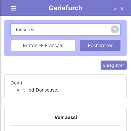
Geriafurch
br
| fr
Breton → Français
Enregistrer
Devri
f. –ed Danseuse.
Voir aussi