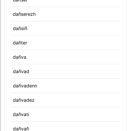
dañserezh
dañsiñ
dañter
dañva
dañvad
dañvadenn
dañvadez
dañvati
dañvañ