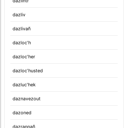
dazlintr
dazliv
dazlivañ
dazloc'h
dazloc'her
dazlocʼhusted
dazluc'hek
daznavezout
dazoned
dazrannañ