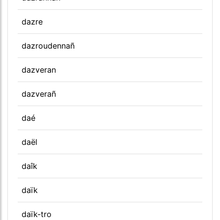
dazre
dazroudennañ
dazveran
dazverañ
daé
daël
daîk
daïk
daïk-tro