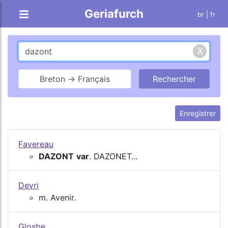
Geriafurch
br
| fr
Breton → Français
Enregistrer
Favereau
DAZONT
var
. DAZONET...
Devri
m. Avenir.
Glosbe