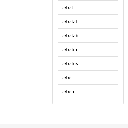
debat
debatal
debatañ
debatiñ
debatus
debe
deben