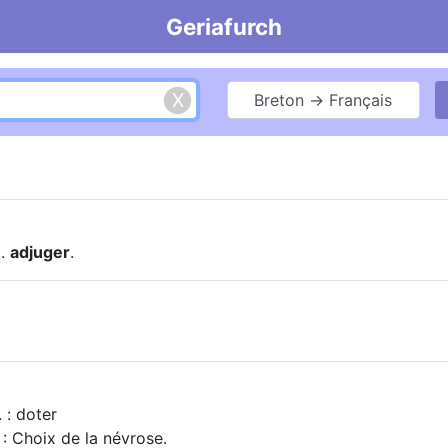
Geriafurch
Breton → Français
b.
adjuger
.
 : doter
: Choix de la névrose.