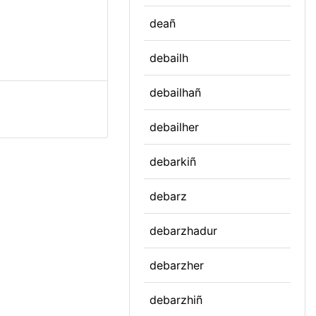
deañ
debailh
debailhañ
debailher
debarkiñ
debarz
debarzhadur
debarzher
debarzhiñ