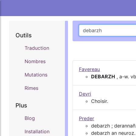
Outils
Traduction
Nombres
Favereau
Mutations
DEBARZH
, a-w. v
Rimes
Devri
Choisir.
Plus
Blog
Preder
debarzh ; derannañ.
Installation
debarzh an neuroz. 