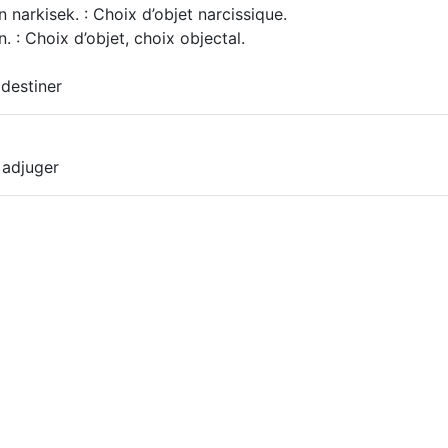
 narkisek. : Choix d’objet narcissique.
. : Choix d’objet, choix objectal.
 destiner
| adjuger