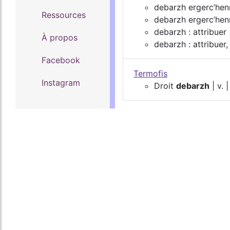
debarzh ergerc’henn
Ressources
debarzh ergerc’henn
debarzh : attribuer
À propos
debarzh : attribuer,
Facebook
Termofis
Instagram
Droit
debarzh
| v. 