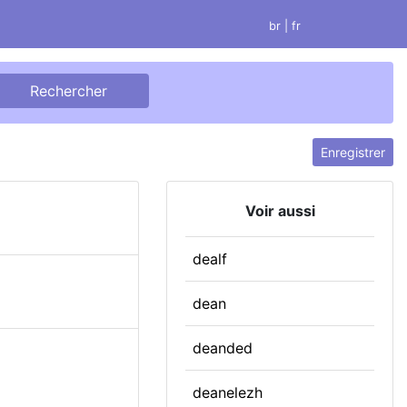
br
| fr
Enregistrer
Voir aussi
dealf
dean
deanded
deanelezh