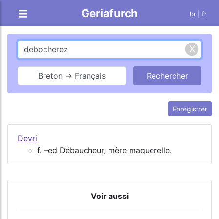
Geriafurch
br
| fr
Breton → Français
Enregistrer
Devri
f. –ed Débaucheur, mère maquerelle.
Voir aussi