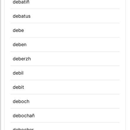
debatiñ
debatus
debe
deben
deberzh
debil
debit
deboch
debochañ
debocher