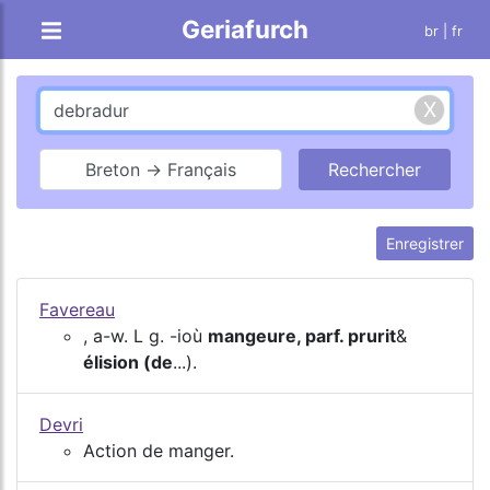
Geriafurch
br
| fr
Breton → Français
Enregistrer
Favereau
, a-w. L g. -ioù
mangeure, parf. prurit
&
élision (de
...).
Devri
Action de manger.