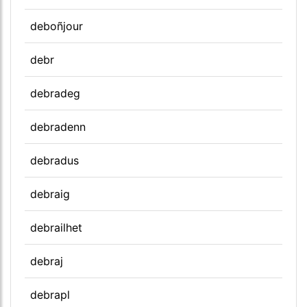
deboñjour
debr
debradeg
debradenn
debradus
debraig
debrailhet
debraj
debrapl