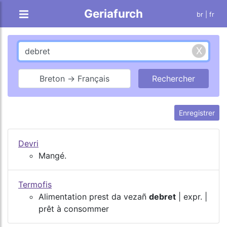
Geriafurch
br
| fr
Breton → Français
Enregistrer
Devri
Mangé.
Termofis
Alimentation prest da vezañ
debret
| expr. |
prêt à consommer