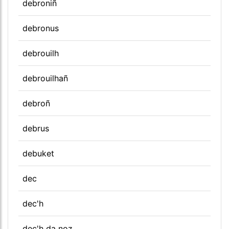
debroniñ
debronus
debrouilh
debrouilhañ
debroñ
debrus
debuket
dec
dec'h
dec'h da noz