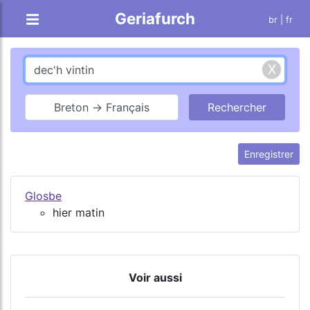
Geriafurch
br
| fr
Breton → Français
Enregistrer
Glosbe
hier matin
Voir aussi