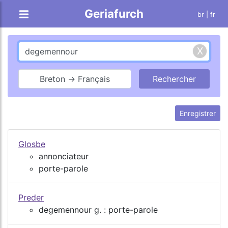
Geriafurch
br
| fr
Breton → Français
Enregistrer
Glosbe
annonciateur
porte-parole
Preder
degemennour g. : porte-parole