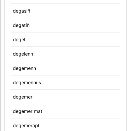
degasiñ
degatiñ
degel
degelenn
degemenn
degemennus
degemer
degemer mat
degemerapl