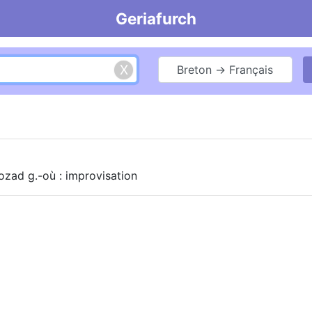
Geriafurch
Breton → Français
ozad g.-où : improvisation