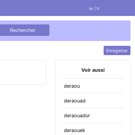
br
| fr
Enregistrer
Voir aussi
deraou
deraouad
deraouadur
deraouek