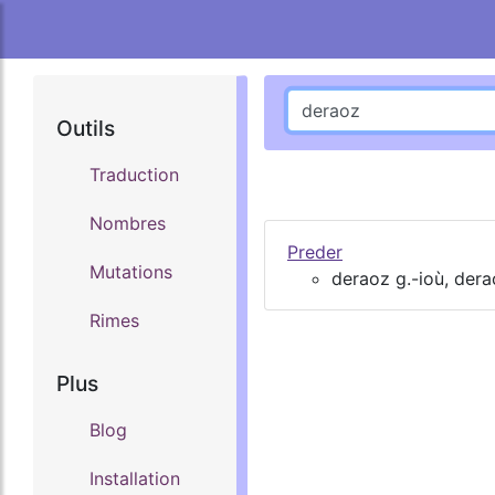
Outils
Traduction
Nombres
Preder
Mutations
deraoz g.-ioù, dera
Rimes
Plus
Blog
Installation