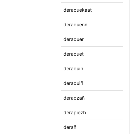
deraouekaat
deraouenn
deraouer
deraouet
deraouin
deraouiñ
deraozañ
derapiezh
derañ