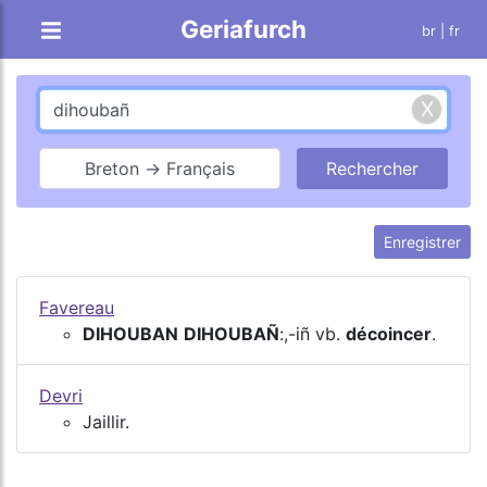
Geriafurch
br
| fr
Breton → Français
Enregistrer
Favereau
DIHOUBAN
DIHOUBAÑ
:,-iñ vb.
décoincer
.
Devri
Jaillir.