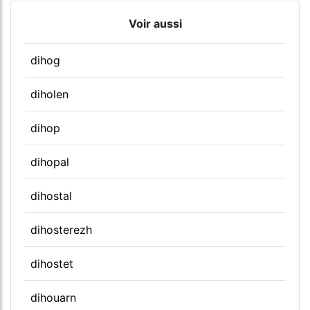
Voir aussi
dihog
diholen
dihop
dihopal
dihostal
dihosterezh
dihostet
dihouarn