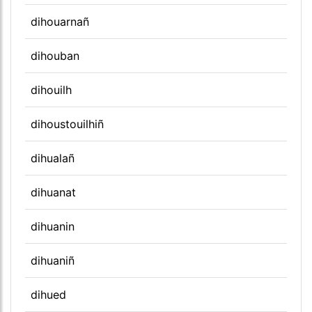
dihouarnañ
dihouban
dihouilh
dihoustouilhiñ
dihualañ
dihuanat
dihuanin
dihuaniñ
dihued