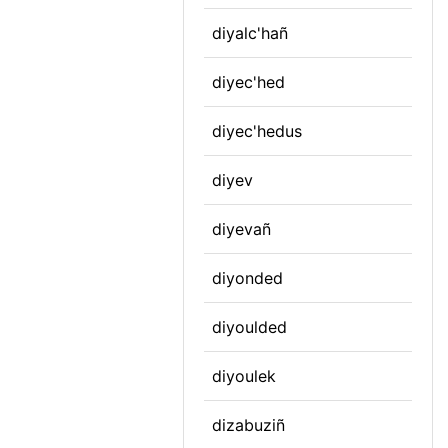
diyalc'hañ
diyec'hed
diyec'hedus
diyev
diyevañ
diyonded
diyoulded
diyoulek
dizabuziñ