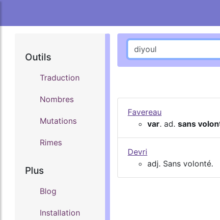
Outils
Traduction
Nombres
Favereau
Mutations
var
. ad.
sans volon
Rimes
Devri
adj. Sans volonté.
Plus
Blog
Installation