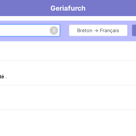
Geriafurch
Breton → Français
té
.