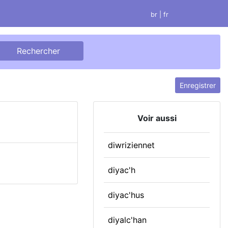
br
| fr
Enregistrer
Voir aussi
diwriziennet
diyac'h
diyac'hus
diyalc'han