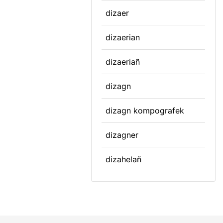
dizaer
dizaerian
dizaeriañ
dizagn
dizagn kompografek
dizagner
dizahelañ