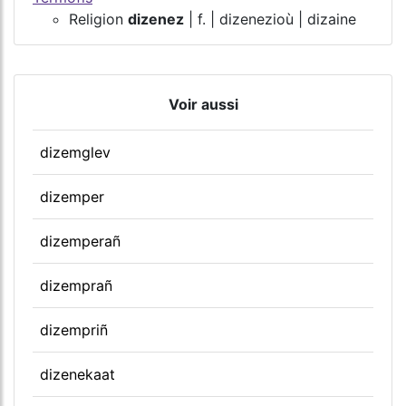
Religion
dizenez
| f. | dizenezioù | dizaine
Voir aussi
dizemglev
dizemper
dizemperañ
dizemprañ
dizempriñ
dizenekaat