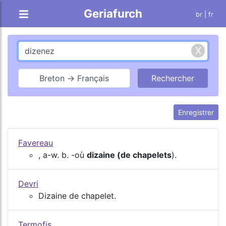
Geriafurch
br
| fr
Breton → Français
Enregistrer
Favereau
, a-w. b. -où
dizaine (de chapelets
).
Devri
Dizaine de chapelet.
Termofis