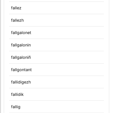
fallez
fallezh
fallgalonet
fallgalonin
fallgaloniñ
fallgontant
fallidigezh
fallidik
fallig