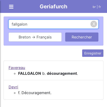
Geriafurch
br
| fr
Breton → Français
Enregistrer
Favereau
FALLGALON
b.
découragement
.
Devri
f. Découragement.