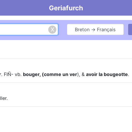
Geriafurch
Breton → Français
r
. FIÑ- vb.
bouger, (comme un ver
), &
avoir la bougeotte
.
ller.