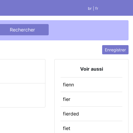
br
| fr
Enregistrer
Voir aussi
fienn
fier
fierded
fiet