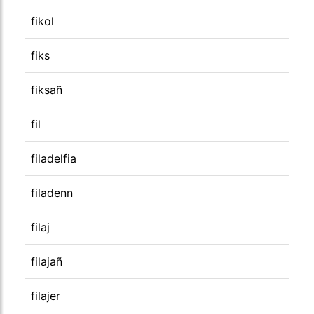
fikol
fiks
fiksañ
fil
filadelfia
filadenn
filaj
filajañ
filajer