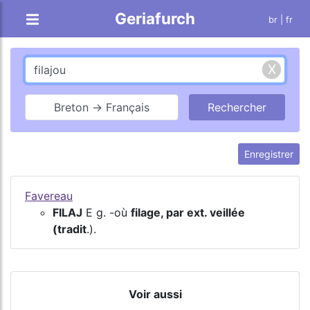
Geriafurch
br
| fr
Breton → Français
Enregistrer
Favereau
FILAJ
E g. -où
filage, par ext. veillée
(tradit
.).
Voir aussi