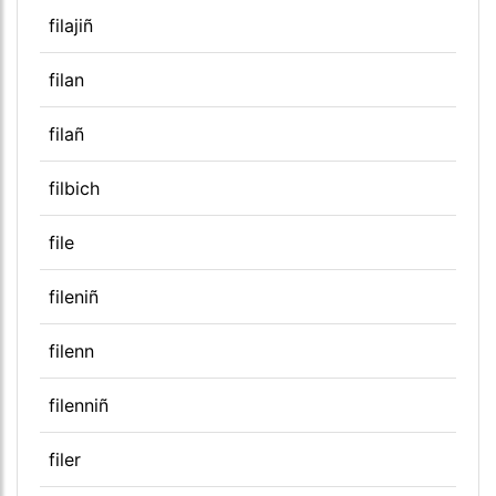
filajiñ
filan
filañ
filbich
file
fileniñ
filenn
filenniñ
filer